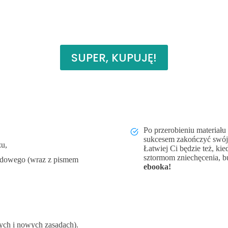
SUPER, KUPUJĘ!
Po przerobieniu materiału
sukcesem zakończyć swój s
żu,
Łatwiej Ci będzie też, k
sztormom zniechęcenia, b
wodowego (wraz z pismem
ebooka!
rych i nowych zasadach).