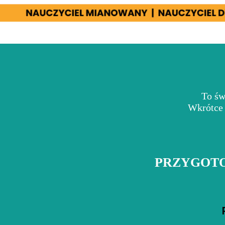
To św
Wkrótce 
PRZYGOTO