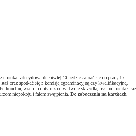
 z ebooka, zdecydowanie łatwiej Ci będzie zabrać się do pracy i z
taż oraz spotkać się z komisją egzaminacyjną czy kwalifikacyjną.
iedy dmuchnę wiatrem optymizmu w Twoje skrzydła, byś nie poddała się
urzom niepokoju i falom zwątpienia.
Do zobaczenia na kartkach