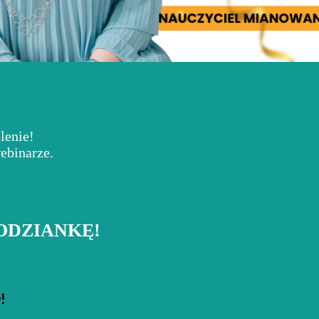
lenie!
ebinarze.
ODZIANKĘ!
!