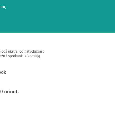
onę.
 coś ekstra, co natychmiast
żu i spotkania z komisją
ook
30 minut.