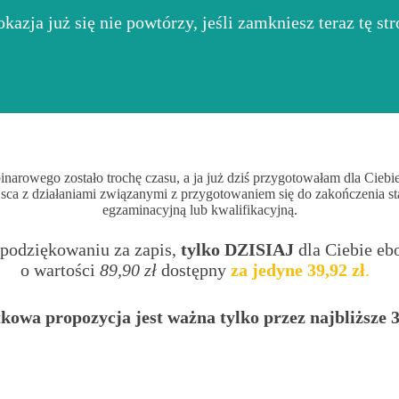
okazja już się nie powtórzy, jeśli zamkniesz teraz tę str
arowego zostało trochę czasu, a ja już dziś przygotowałam dla Ciebie
jsca z działaniami związanymi z przygotowaniem się do zakończenia sta
egzaminacyjną lub kwalifikacyjną.
podziękowaniu za zapis,
tylko DZISIAJ
dla Ciebie eb
o wartości
89,90 zł
dostępny
za jedyne 39,92 zł
.
kowa propozycja jest ważna tylko przez najbliższe 
00
00
28
43