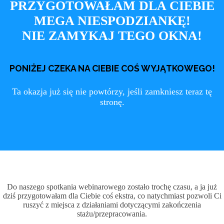
PRZYGOTOWAŁAM DLA CIEBIE
MEGA NIESPODZIANKĘ!
NIE ZAMYKAJ TEGO OKNA!
PONIŻEJ CZEKA NA CIEBIE COŚ WYJĄTKOWEGO!
Ta okazja już się nie powtórzy, jeśli zamkniesz teraz tę
stronę.
Do naszego spotkania webinarowego zostało trochę czasu, a ja już
dziś przygotowałam dla Ciebie coś ekstra, co natychmiast pozwoli Ci
ruszyć z miejsca z działaniami dotyczącymi zakończenia
stażu/przepracowania.