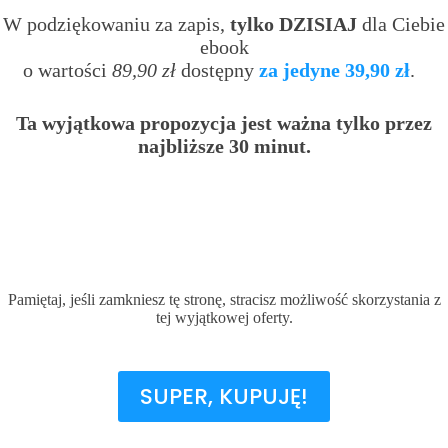
W podziękowaniu za zapis,
tylko DZISIAJ
dla Ciebie
ebook
o wartości
89,90 zł
dostępny
za jedyne 39,90 zł
.
Ta wyjątkowa propozycja jest ważna tylko przez
najbliższe 30 minut.
00
00
29
54
DNI
GODZIN
MINUT
SEKUND
Pamiętaj, jeśli zamkniesz tę stronę, stracisz możliwość skorzystania z
tej wyjątkowej oferty.
SUPER, KUPUJĘ!