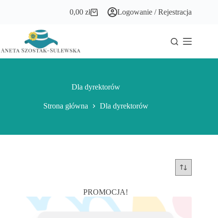
Przejdź
0,00
zł
Logowanie / Rejestracja
do
Koszyk
treści
Dla dyrektorów
Strona główna
Dla dyrektorów
PROMOCJA!