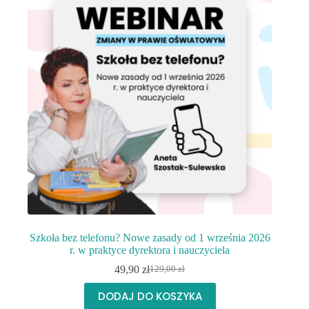
Szkoła bez telefonu? Nowe zasady od 1 września 2026
r. w praktyce dyrektora i nauczyciela
49,90
zł
129,00
zł
Pierwotna
Aktualna
cena
cena
DODAJ DO KOSZYKA
wynosiła:
wynosi: