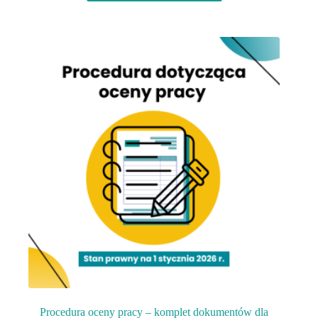
129,00 zł.
49,90 zł.
Procedura oceny pracy – komplet dokumentów dla