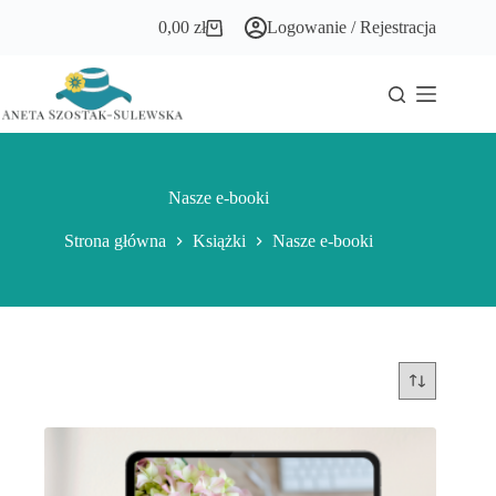
Przejdź
0,00
zł
Logowanie / Rejestracja
do
Koszyk
treści
Nasze e-booki
Strona główna
Książki
Nasze e-booki