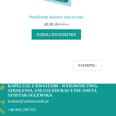
PrzyBornik klasowy nauczyciela
49,90
zł
59,90
zł
Pierwotna
Aktualna
cena
cena
DODAJ DO KOSZYKA
wynosiła:
wynosi:
59,90 zł.
49,90 zł.
NASTĘPNE
KAPELUSZ Z KWIATAMI - WYDAWNICTWO,
SZKOLENIA, USŁUGI EDUKACYJNE ANETA
SZOSTAK-SULEWSKA
kontakt@anetaszostak.pl
+48 884 299 595