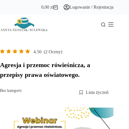
Przejdź
0,00
zł
Logowanie / Rejestracja
do
Koszyk
treści
4.50
(2 Oceny)
Agresja i przemoc rówieśnicza, a
przepisy prawa oświatowego.
Bez kategorii
Lista życzeń