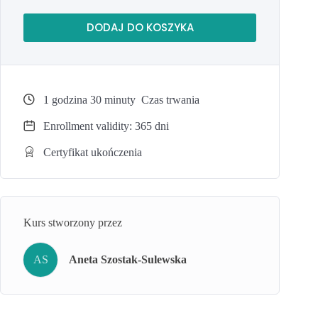
Prowadząca szkolenie – Aneta Szostak-Sulewska
DODAJ DO KOSZYKA
Dostęp do materiałów: rok od momentu zakupu.
1
godzina
30
minuty
Czas trwania
Enrollment validity: 365 dni
Certyfikat ukończenia
Kurs stworzony przez
AS
Aneta Szostak-Sulewska