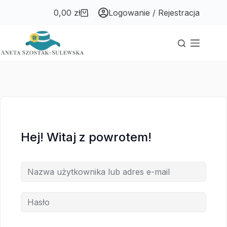
Przejdź
Przejdź
0,00
zł
Logowanie / Rejestracja
do
do
Koszyk
treści
treści
Hej! Witaj z powrotem!