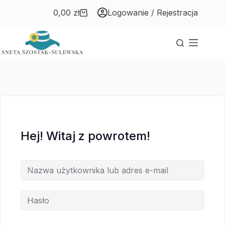
Przejdź
Przejdź
0,00
zł
Logowanie / Rejestracja
do
do
Koszyk
treści
treści
Hej! Witaj z powrotem!