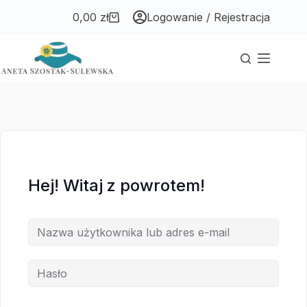
Przejdź
Przejdź
0,00
zł
Logowanie / Rejestracja
do
do
Koszyk
treści
treści
Hej! Witaj z powrotem!