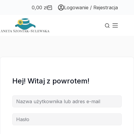
Przejdź
Przejdź
0,00
zł
Logowanie / Rejestracja
do
do
Koszyk
treści
treści
Hej! Witaj z powrotem!