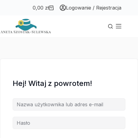
Przejdź
Przejdź
0,00
zł
Logowanie / Rejestracja
do
do
Koszyk
treści
treści
Hej! Witaj z powrotem!