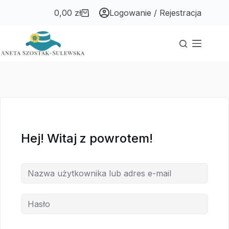
Przejdź
Przejdź
0,00
zł
Logowanie / Rejestracja
do
do
Koszyk
treści
treści
Hej! Witaj z powrotem!