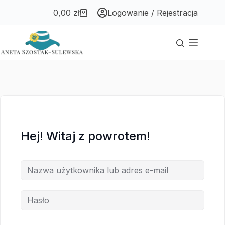
Przejdź
Przejdź
0,00
zł
Logowanie / Rejestracja
do
do
Koszyk
treści
treści
Hej! Witaj z powrotem!