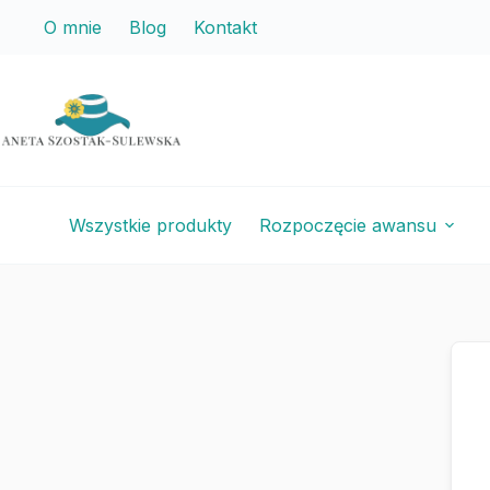
Przejdź
Przejdź
O mnie
Blog
Kontakt
do
do
treści
treści
Wszystkie produkty
Rozpoczęcie awansu