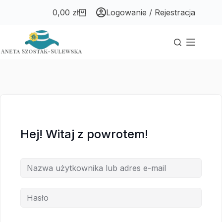
Przejdź
Przejdź
0,00
zł
Logowanie / Rejestracja
do
do
Koszyk
treści
treści
Hej! Witaj z powrotem!