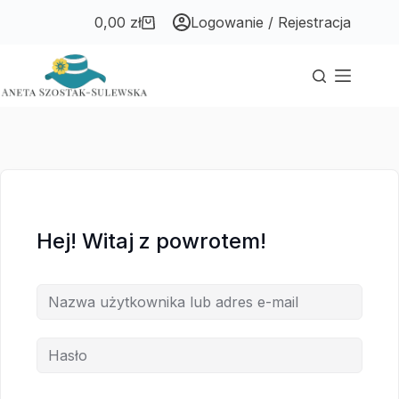
Przejdź
Przejdź
0,00
zł
Logowanie / Rejestracja
do
do
Koszyk
treści
treści
Hej! Witaj z powrotem!