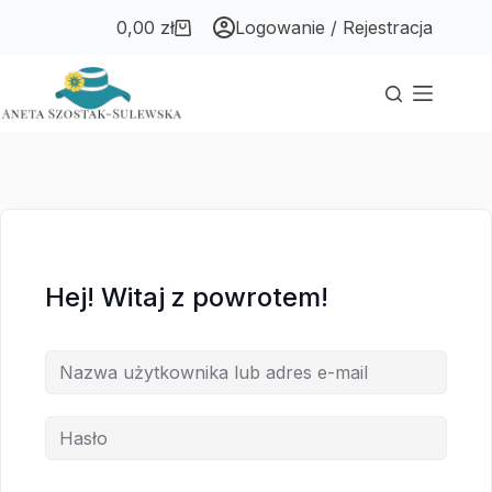
Przejdź
Przejdź
0,00
zł
Logowanie / Rejestracja
do
do
Koszyk
treści
treści
Hej! Witaj z powrotem!