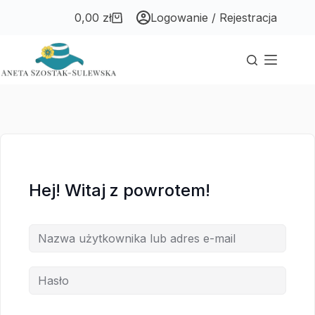
Przejdź
Przejdź
0,00
zł
Logowanie / Rejestracja
do
do
Koszyk
treści
treści
Hej! Witaj z powrotem!