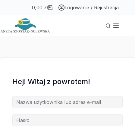
Przejdź
Przejdź
0,00
zł
Logowanie / Rejestracja
do
do
Koszyk
treści
treści
Hej! Witaj z powrotem!