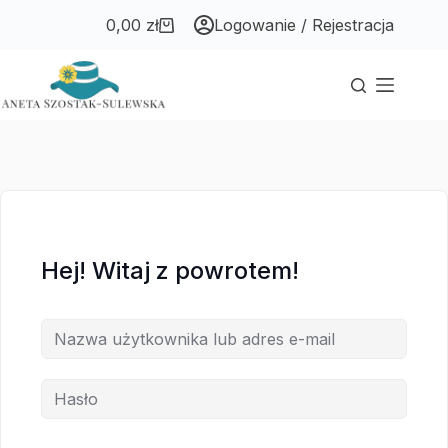
Przejdź
Przejdź
0,00
zł
Logowanie / Rejestracja
do
do
Koszyk
treści
treści
Hej! Witaj z powrotem!