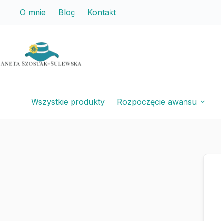
Przejdź
Przejdź
O mnie
Blog
Kontakt
do
do
treści
treści
Wszystkie produkty
Rozpoczęcie awansu