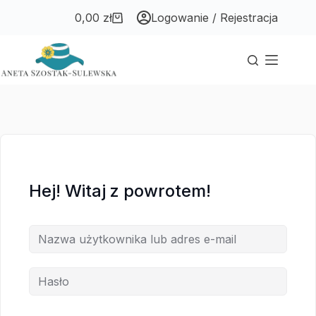
Przejdź
Przejdź
0,00
zł
Logowanie / Rejestracja
do
do
Koszyk
treści
treści
Hej! Witaj z powrotem!