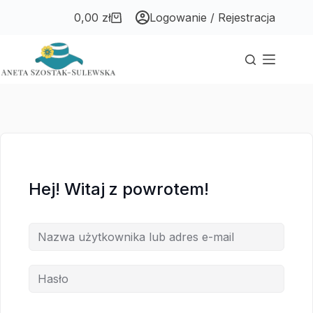
Przejdź
Przejdź
0,00
zł
Logowanie / Rejestracja
do
do
Koszyk
treści
treści
Hej! Witaj z powrotem!