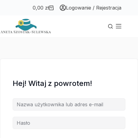
Przejdź
Przejdź
0,00
zł
Logowanie / Rejestracja
do
do
Koszyk
treści
treści
Hej! Witaj z powrotem!