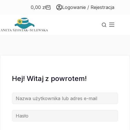
Przejdź
Przejdź
0,00
zł
Logowanie / Rejestracja
do
do
Koszyk
treści
treści
Hej! Witaj z powrotem!