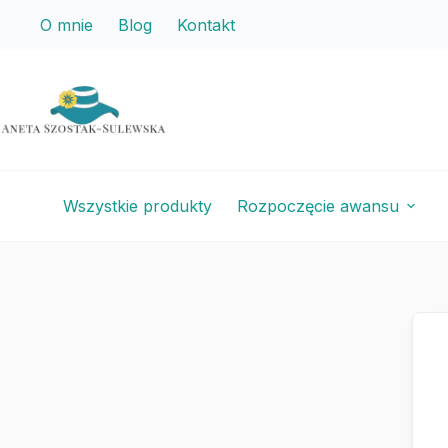
Przejdź
Przejdź
O mnie
Blog
Kontakt
do
do
treści
treści
Wszystkie produkty
Rozpoczęcie awansu