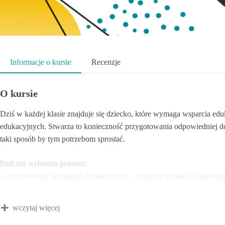
Informacje o kursie
Recenzje
O kursie
Dziś w każdej klasie znajduje się dziecko, które wymaga wsparcia ed
edukacyjnych. Stwarza to konieczność przygotowania odpowiedniej d
taki sposób by tym potrzebom sprostać.
Podczas webinaru poznasz:
– dostosowanie wymagań edukacyjnych – przepisy prawa oświatowe
– zadania i obowiązki nauczycieli w zakresie dostosowania wymagań,
– dobre praktyki w zakresie dostosowania wymagań,
wczytaj więcej