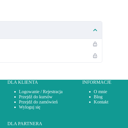
raz sposobami przygotowania niezbędnej dokumentacji,
ów i mieć pewność, że to co robisz, robisz dobrze.
ię lub orzeczenie o potrzebie kształcenia
DLA KLIENTA
INFORMACJE
Logowanie / Rejestracja
O mnie
Przejdź do kursów
Blog
Przejdź do zamówień
Kontakt
Wyloguj się
DLA PARTNERA