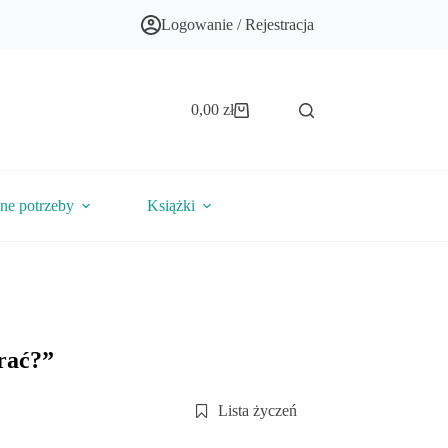
Logowanie / Rejestracja
0,00
zł
Koszyk
lne potrzeby
Książki
rać?”
Lista życzeń