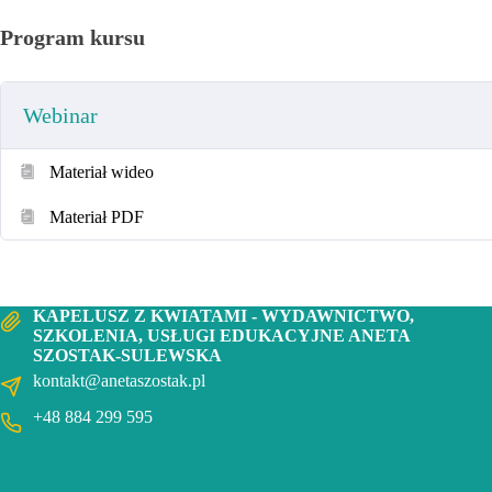
Cel szkolenia: Zapoznać Cię z przepisami prawnymi z tym zakresie o
by dostosować wymagania edukacyjne do indywidualnych potrzeb uczni
Program kursu
Adresaci szkolenia: nauczyciele pracujący z uczniem posiadającym opin
specjalnego.Czas trwania: 1h 32min
Webinar
Prowadząca: Aneta Szostak-Sulewska
Materiał wideo
Materiał PDF
KAPELUSZ Z KWIATAMI - WYDAWNICTWO,
SZKOLENIA, USŁUGI EDUKACYJNE ANETA
SZOSTAK-SULEWSKA
kontakt@anetaszostak.pl
+48 884 299 595