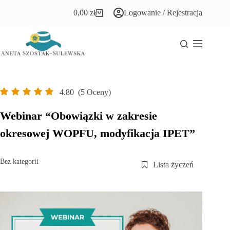
Przejdź
0,00
zł
Logowanie / Rejestracja
do
Koszyk
treści
4.80
(5 Oceny)
Webinar “Obowiązki w zakresie
okresowej WOPFU, modyfikacja IPET”
Bez kategorii
Lista życzeń