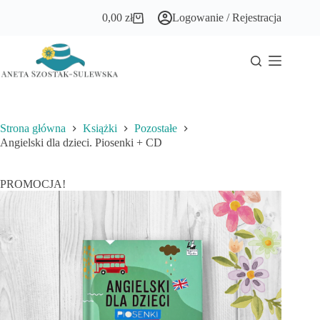
Przejdź
0,00
zł
Logowanie / Rejestracja
do
Koszyk
treści
Strona główna
Książki
Pozostałe
Angielski dla dzieci. Piosenki + CD
PROMOCJA!