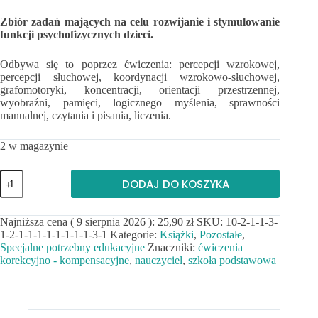
Zbiór zadań mających na celu rozwijanie i stymulowanie
funkcji psychofizycznych dzieci.
Odbywa się to poprzez ćwiczenia: percepcji wzrokowej,
percepcji słuchowej, koordynacji wzrokowo-słuchowej,
grafomotoryki, koncentracji, orientacji przestrzennej,
wyobraźni, pamięci, logicznego myślenia, sprawności
manualnej, czytania i pisania, liczenia.
2 w magazynie
ilość
DODAJ DO KOSZYKA
Angielski
dla
dzieci.
Najniższa cena (
9 sierpnia 2026
):
25,90
zł
SKU:
10-2-1-1-3-
Piosenki
1-2-1-1-1-1-1-1-1-1-3-1
Kategorie:
Książki
,
Pozostałe
,
+
CD
Specjalne potrzebny edukacyjne
Znaczniki:
ćwiczenia
korekcyjno - kompensacyjne
,
nauczyciel
,
szkoła podstawowa