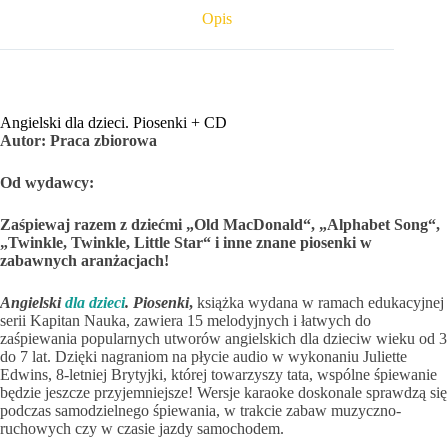
Opis
Angielski dla dzieci. Piosenki + CD
Autor: Praca zbiorowa
Od wydawcy:
Zaśpiewaj razem z dziećmi „Old MacDonald“, „Alphabet Song“,
„Twinkle, Twinkle, Little Star“ i inne znane piosenki w
zabawnych aranżacjach!
Angielski
dla dzieci
. Piosenki
,
książka wydana w ramach edukacyjnej
serii Kapitan Nauka, zawiera 15 melodyjnych i łatwych do
zaśpiewania popularnych utworów angielskich dla dzieciw wieku od 3
do 7 lat. Dzięki nagraniom na płycie audio w wykonaniu Juliette
Edwins, 8-letniej Brytyjki, której towarzyszy tata, wspólne śpiewanie
będzie jeszcze przyjemniejsze! Wersje karaoke doskonale sprawdzą się
podczas samodzielnego śpiewania, w trakcie zabaw muzyczno-
ruchowych czy w czasie jazdy samochodem.