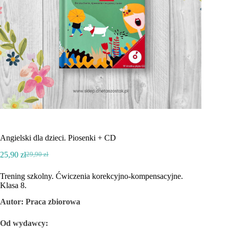
Angielski dla dzieci. Piosenki + CD
25,90
zł
29,90
zł
Pierwotna
Aktualna
cena
cena
Trening szkolny. Ćwiczenia korekcyjno-kompensacyjne.
wynosiła:
wynosi:
Klasa 8.
29,90 zł.
25,90 zł.
Autor: Praca zbiorowa
Od wydawcy: