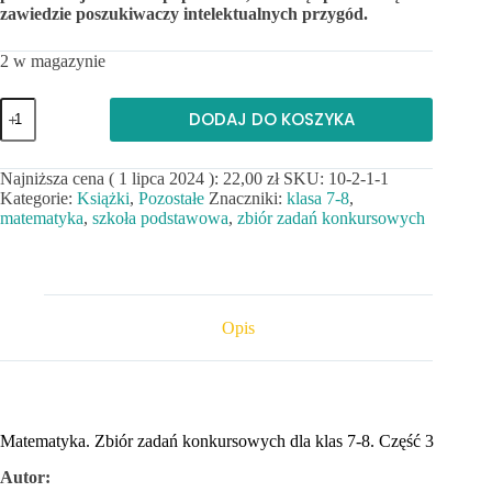
zawiedzie poszukiwaczy intelektualnych przygód.
2 w magazynie
ilość
DODAJ DO KOSZYKA
Matematyka.
Zbiór
zadań
Najniższa cena (
1 lipca 2024
):
22,00
zł
SKU:
10-2-1-1
konkursowych
Kategorie:
Książki
,
Pozostałe
Znaczniki:
klasa 7-8
,
dla
klas
matematyka
,
szkoła podstawowa
,
zbiór zadań konkursowych
7-
8.
Część
3.
Opis
Matematyka. Zbiór zadań konkursowych dla klas 7-8. Część 3
Autor: