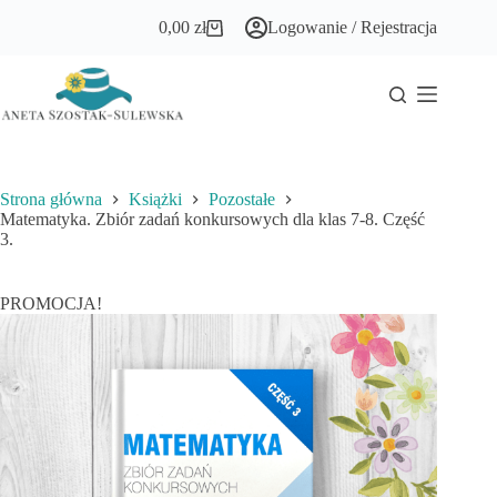
Przejdź
0,00
zł
Logowanie / Rejestracja
do
Koszyk
treści
Strona główna
Książki
Pozostałe
Matematyka. Zbiór zadań konkursowych dla klas 7-8. Część
3.
PROMOCJA!