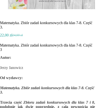
Matematyka. Zbiór zadań konkursowych dla klas 7-8. Część
3.
22,00
zł
24,60
zł
Pierwotna
Aktualna
cena
cena
Matematyka. Zbiór zadań konkursowych dla klas 7-8. Część
wynosiła:
wynosi:
3
24,60 zł.
22,00 zł.
Autor:
Jerzy Janowicz
Od wydawcy:
Matematyka. Zbiór zadań konkursowych dla klas 7-8. Część
3.
Trzecia część
Zbioru zadań konkursowych dla klas 7 i 8
,
podobnie jak dwie poprzednie, z całą pewnością nie