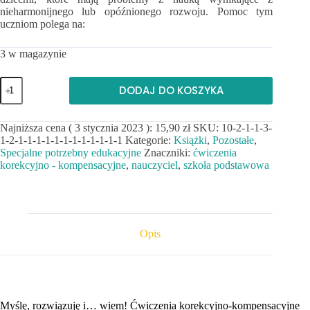
nieharmonijnego lub opóźnionego rozwoju. Pomoc tym
uczniom polega na:
3 w magazynie
ilość
DODAJ DO KOSZYKA
MYŚLĘ,
ROZWIĄZUJĘ
I...
Najniższa cena (
3 stycznia 2023
):
15,90
zł
SKU:
10-2-1-1-3-
WIEM!
1-2-1-1-1-1-1-1-1-1-1-1-1-1
Kategorie:
Książki
,
Pozostałe
,
–
Ćwiczenia
Specjalne potrzebny edukacyjne
Znaczniki:
ćwiczenia
korekcyjno-
korekcyjno - kompensacyjne
,
nauczyciel
,
szkoła podstawowa
kompensacyjne
dla
uczniów
klas
1–
Opis
3
Myślę, rozwiązuję i… wiem! Ćwiczenia korekcyjno-kompensacyjne