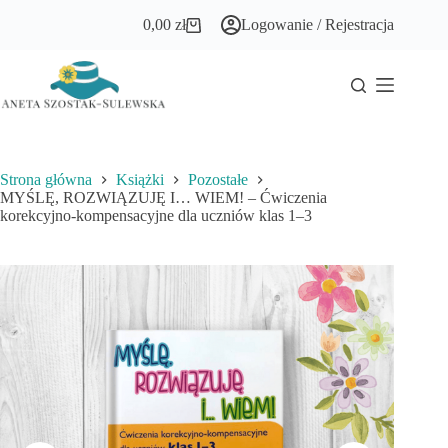
Przejdź
0,00
zł
Logowanie / Rejestracja
do
Koszyk
treści
Strona główna
Książki
Pozostałe
MYŚLĘ, ROZWIĄZUJĘ I… WIEM! – Ćwiczenia
korekcyjno-kompensacyjne dla uczniów klas 1–3