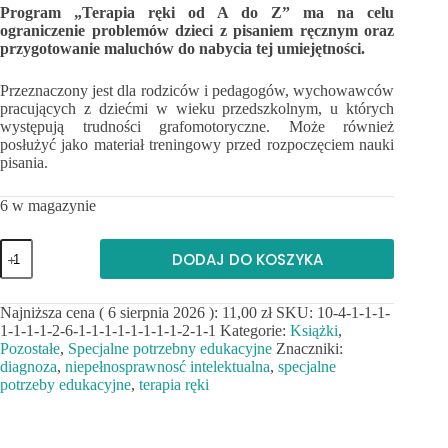
Program „Terapia ręki od A do Z” ma na celu
ograniczenie problemów dzieci z pisaniem ręcznym oraz
przygotowanie maluchów do nabycia tej umiejętności.
Przeznaczony jest dla rodziców i pedagogów, wychowawców
pracujących z dziećmi w wieku przedszkolnym, u których
występują trudności grafomotoryczne. Może również
posłużyć jako materiał treningowy przed rozpoczęciem nauki
pisania.
6 w magazynie
ilość
DODAJ DO KOSZYKA
Terapia
ręki
od
Najniższa cena (
6 sierpnia 2026
):
11,00
zł
SKU:
10-4-1-1-1-
A
1-1-1-1-2-6-1-1-1-1-1-1-1-1-2-1-1
Kategorie:
Książki
,
do
Z.
Pozostałe
,
Specjalne potrzebny edukacyjne
Znaczniki:
Grafomotoryczne
diagnoza
,
niepełnosprawnosć intelektualna
,
specjalne
ulice.
potrzeby edukacyjne
,
terapia ręki