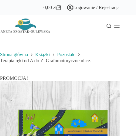
Przejdź
0,00
zł
Logowanie / Rejestracja
do
Koszyk
treści
Strona główna
Książki
Pozostałe
Terapia ręki od A do Z. Grafomotoryczne ulice.
PROMOCJA!