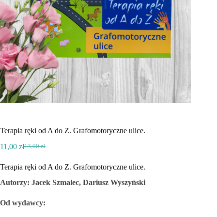
Terapia ręki od A do Z. Grafomotoryczne ulice.
11,00
zł
13,00
zł
Pierwotna
Aktualna
cena
cena
Terapia ręki od A do Z. Grafomotoryczne ulice.
wynosiła:
wynosi:
13,00 zł.
11,00 zł.
Autorzy: Jacek Szmalec, Dariusz Wyszyński
Od wydawcy: