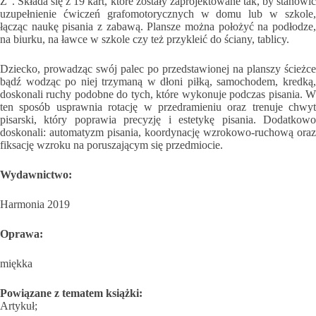
Z”. Składa się z 19 kart, które zostały zaprojektowane tak, by stanowić
uzupełnienie ćwiczeń grafomotorycznych w domu lub w szkole,
łącząc naukę pisania z zabawą. Plansze można położyć na podłodze,
na biurku, na ławce w szkole czy też przykleić do ściany, tablicy.
Dziecko, prowadząc swój palec po przedstawionej na planszy ścieżce
bądź wodząc po niej trzymaną w dłoni piłką, samochodem, kredką,
doskonali ruchy podobne do tych, które wykonuje podczas pisania. W
ten sposób usprawnia rotację w przedramieniu oraz trenuje chwyt
pisarski, który poprawia precyzję i estetykę pisania. Dodatkowo
doskonali: automatyzm pisania, koordynację wzrokowo-ruchową oraz
fiksację wzroku na poruszającym się przedmiocie.
Wydawnictwo:
Harmonia 2019
Oprawa:
miękka
Powiązane z tematem książki:
Artykuł;