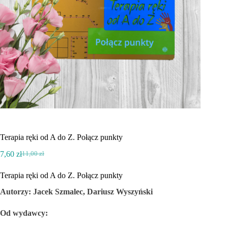
Terapia ręki od A do Z. Połącz punkty
7,60
zł
11,00
zł
Pierwotna
Aktualna
cena
cena
Terapia ręki od A do Z. Połącz punkty
wynosiła:
wynosi:
11,00 zł.
7,60 zł.
Autorzy: Jacek Szmalec, Dariusz Wyszyński
Od wydawcy: