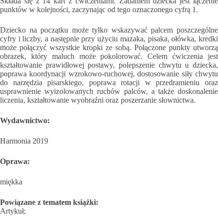
Składa się z 14 kart z ćwiczeniami. Zadaniem dziecka jest łączenie
punktów w kolejności, zaczynając od tego oznaczonego cyfrą 1.
Dziecko na początku może tylko wskazywać palcem poszczególne
cyfry i liczby, a następnie przy użyciu mazaka, pisaka, ołówka, kredki
może połączyć wszystkie kropki ze sobą. Połączone punkty utworzą
obrazek, który maluch może pokolorować. Celem ćwiczenia jest
kształtowanie prawidłowej postawy, polepszenie chwytu u dziecka,
poprawa koordynacji wzrokowo-ruchowej, dostosowanie siły chwytu
do narzędzia pisarskiego, poprawa rotacji w przedramieniu oraz
usprawnienie wyizolowanych ruchów palców, a także doskonalenie
liczenia, kształtowanie wyobraźni oraz poszerzanie słownictwa.
Wydawnictwo:
Harmonia 2019
Oprawa:
miękka
Powiązane z tematem książki:
Artykuł;