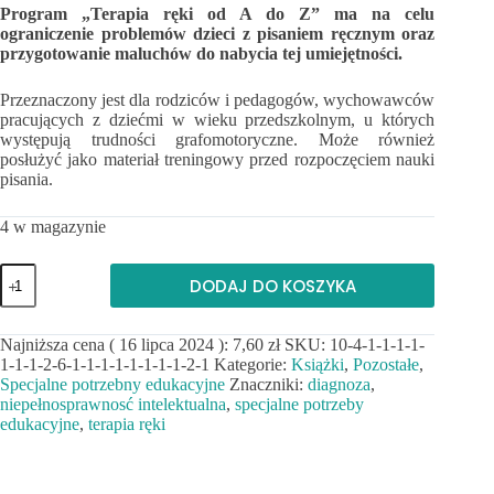
Program „Terapia ręki od A do Z” ma na celu
ograniczenie problemów dzieci z pisaniem ręcznym oraz
przygotowanie maluchów do nabycia tej umiejętności.
Przeznaczony jest dla rodziców i pedagogów, wychowawców
pracujących z dziećmi w wieku przedszkolnym, u których
występują trudności grafomotoryczne. Może również
posłużyć jako materiał treningowy przed rozpoczęciem nauki
pisania.
4 w magazynie
ilość
DODAJ DO KOSZYKA
Terapia
ręki
od
Najniższa cena (
16 lipca 2024
):
7,60
zł
SKU:
10-4-1-1-1-1-
A
1-1-1-2-6-1-1-1-1-1-1-1-1-2-1
Kategorie:
Książki
,
Pozostałe
,
do
Z.
Specjalne potrzebny edukacyjne
Znaczniki:
diagnoza
,
Połącz
niepełnosprawnosć intelektualna
,
specjalne potrzeby
punkty
edukacyjne
,
terapia ręki