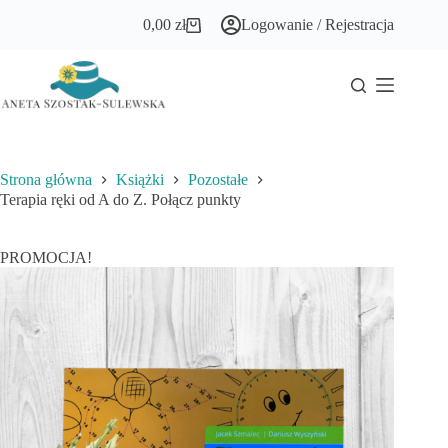
Przejdź
0,00
zł
Logowanie / Rejestracja
do
Koszyk
treści
Strona główna
Książki
Pozostałe
Terapia ręki od A do Z. Połącz punkty
PROMOCJA!