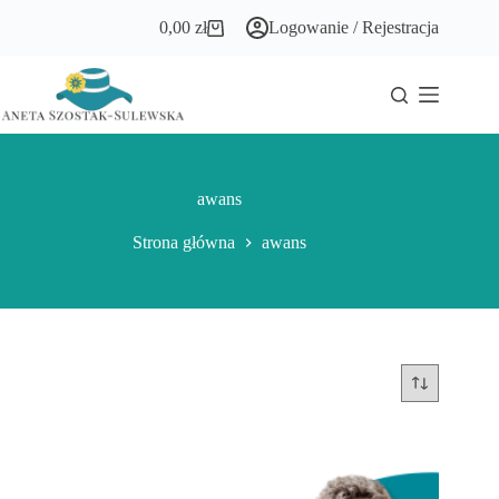
Przejdź
0,00
zł
Logowanie / Rejestracja
do
Koszyk
treści
awans
Strona główna
awans