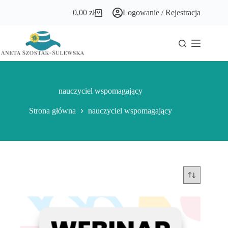
Przejdź
0,00
zł
Logowanie / Rejestracja
do
Koszyk
treści
nauczyciel wspomagający
Strona główna
nauczyciel wspomagający