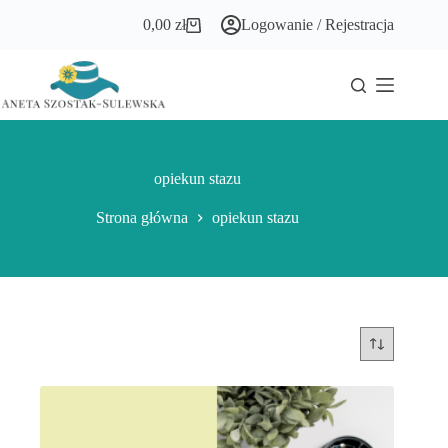
Przejdź
0,00
zł
Logowanie / Rejestracja
do
Koszyk
treści
opiekun stazu
Strona główna
opiekun stazu