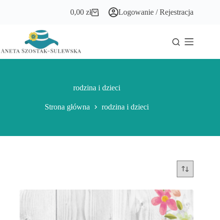
Przejdź
0,00
zł
Logowanie / Rejestracja
do
Koszyk
treści
rodzina i dzieci
Strona główna
rodzina i dzieci