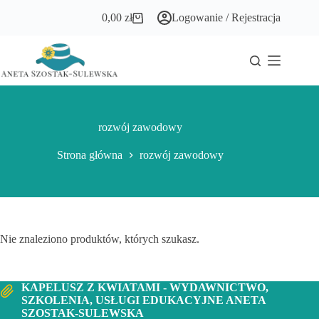
Przejdź
0,00
zł
Logowanie / Rejestracja
do
Koszyk
treści
rozwój zawodowy
Strona główna
rozwój zawodowy
Nie znaleziono produktów, których szukasz.
KAPELUSZ Z KWIATAMI - WYDAWNICTWO,
SZKOLENIA, USŁUGI EDUKACYJNE ANETA
SZOSTAK-SULEWSKA