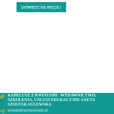
cena
cena
DOWIEDZ SIĘ WIĘCEJ
wynosiła:
wynosi:
30,00 zł.
21,00 zł.
KAPELUSZ Z KWIATAMI - WYDAWNICTWO,
SZKOLENIA, USŁUGI EDUKACYJNE ANETA
SZOSTAK-SULEWSKA
kontakt@anetaszostak.pl