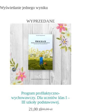
Wyświetlanie jednego wyniku
WYPRZEDANE
Program profilaktyczno-
wychowawczy. Dla uczniów klas I –
III szkoły podstawowej.
21,00
zł
30,00
zł
Pierwotna
Aktualna