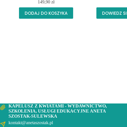
149,90
zł
DODAJ DO KOSZYKA
DOWIEDZ SI
KAPELUSZ Z KWIATAMI - WYDAWNICTWO,
SZKOLENIA, USŁUGI EDUKACYJNE ANETA
SZOSTAK-SULEWSKA
kontakt@anetaszostak.pl