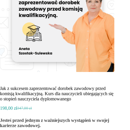
Jak z sukcesem zaprezentować dorobek zawodowy przed
komisją kwalifikacyjną. Kurs dla nauczycieli ubiegających się
o stopień nauczyciela dyplomowanego
198,00
zł
347,00
zł
Pierwotna
Aktualna
cena
cena
Jesteś przed jednym z ważniejszych wystąpień w swojej
wynosiła:
wynosi:
karierze zawodowej.
347,00 zł.
198,00 zł.