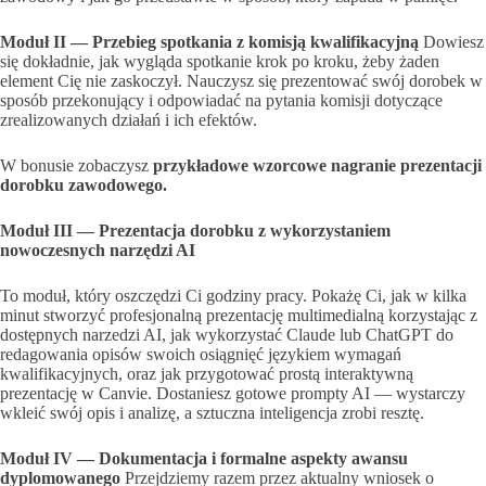
Moduł II — Przebieg spotkania z komisją kwalifikacyjną
Dowiesz
się dokładnie, jak wygląda spotkanie krok po kroku, żeby żaden
element Cię nie zaskoczył. Nauczysz się prezentować swój dorobek w
sposób przekonujący i odpowiadać na pytania komisji dotyczące
zrealizowanych działań i ich efektów.
W bonusie zobaczysz
przykładowe wzorcowe nagranie prezentacji
dorobku zawodowego.
Moduł III — Prezentacja dorobku z wykorzystaniem
nowoczesnych narzędzi AI
To moduł, który oszczędzi Ci godziny pracy. Pokażę Ci, jak w kilka
minut stworzyć profesjonalną prezentację multimedialną korzystając z
dostępnych narzedzi AI, jak wykorzystać Claude lub ChatGPT do
redagowania opisów swoich osiągnięć językiem wymagań
kwalifikacyjnych, oraz jak przygotować prostą interaktywną
prezentację w Canvie. Dostaniesz gotowe prompty AI — wystarczy
wkleić swój opis i analizę, a sztuczna inteligencja zrobi resztę.
Moduł IV — Dokumentacja i formalne aspekty awansu
dyplomowanego
Przejdziemy razem przez aktualny wniosek o